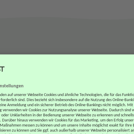
.
Sobald der Antrag übermittelt wurde prüfen wir Ihre
S
Anfrage auf Basis Ihrer eingegebenen Daten. Falls wir
n
Rückfragen haben kontaktieren wir Sie. Bei positiver
B
.
Vorprüfung senden wir Ihnen die Antragsformulare zu.
I