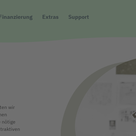
Direkt zur Hauptnavigation (Enter drücken)
Finanzierung
Extras
Support
Direkt zum Hauptinhalt (Enter drücken)
Direkt zur Suche (Enter drücken)
ten wir
inen
 nötige
ttraktiven