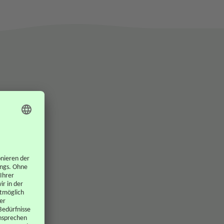
.
ie erhalten nach Eingang Ihres Antrags und der
otwendigen Nachweise eine Kreditbestätigung -
onität und Volljährigkeit vorausgesetzt. Ab da steht
hnen die Kreditlinie wie beantragt zur Verfügung.