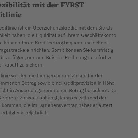
exibilität mit der FYRST
tlinie
itlinie ist ein Überziehungskredit, mit dem Sie als
keit haben, die Liquidität auf Ihrem Geschäftskonto
 Sie können Ihren Kreditbetrag bequem und schnell
ragsstrecke einrichten. Somit können Sie kurzfristig
tät verfügen, um zum Beispiel Rechnungen sofort zu
-Rabatt zu sichern.
linie werden die hier genannten Zinsen für den
ommenen Betrag sowie eine Kreditprovision in Höhe
 nicht in Anspruch genommenen Betrag berechnet. Da
Referenz-Zinssatz abhängt, kann es während der
 kommen, die im Darlehensvertrag näher erläutert
rfolgt vierteljährlich.