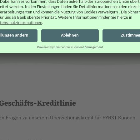
eschäfts-Kreditlinie
sten Fragen zu unserem Überziehungskredit für FYRST Kunden.