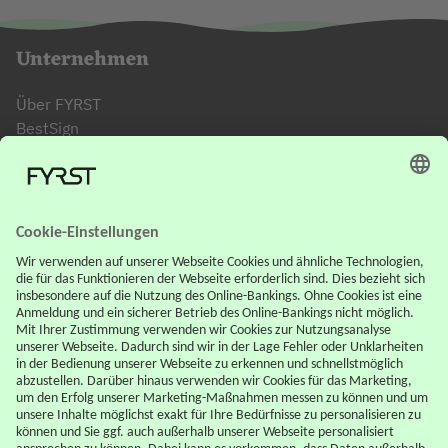
Unternehmen
Über FYRST
BestSign
FYRST App
FYRST Affiliate
Support
FAQ
Downloadcenter
Karte sperren
Kontowechselservice
Rechtliches
AGB