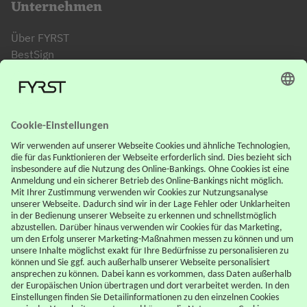
Unternehmen
Über FYRST
BestSign
FYRST App
FYRST Affiliate
Support
FAQ
Downloadcenter
Karte sperren
Kontowechselservice
Rechtliches
AGB
Impressum
Datenschutz