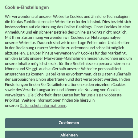
Support
FAQ
Downloadcenter
Karte sperren
Kontowechselservice
Rechtliches
AGB
Impressum
Datenschutz
Sicherheit
Rechtshinweise
Pflichtangaben