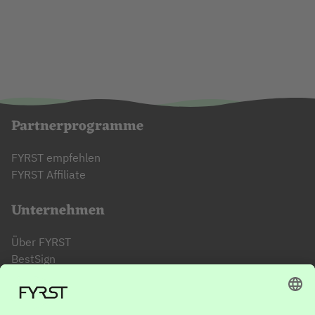
Partnerprogramme
FYRST empfehlen
FYRST Affiliate
Unternehmen
Über FYRST
BestSign
FYRST App
FYRST Affiliate