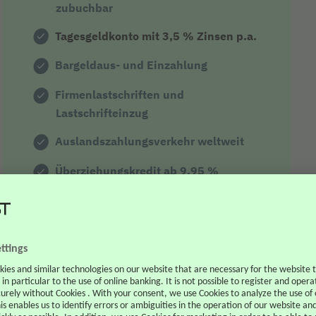
zubuchbar
Tagesgeldkonto mit 3,5 % Zinsen p.a.
Bargeldaus- und Einzahlung
Firmenlastschriften und
Lastschrifteinzug
Auslandszahlungsverkehr weltweit
Überziehungskredit ab 9,95 %
weitere Funktionen:
FYRST BASE als
Unterkonto