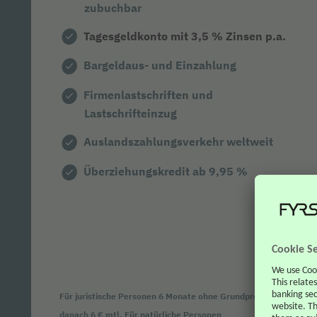
zubuchbar
Tagesgeldkonto mit 3,5 % Zinsen p.a.
Bargeldaus- und Einzahlung
Firmenlastschriften und
Lastschrifteinzug
Auslandszahlungsverkehr weltweit
Überziehungskredit ab 9,95 %
Für juristische Personen 6 Monate ohne Grundpreis,
danach 6 € mtl. Für natürliche Personen