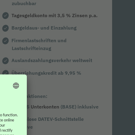
zubuchbar
Tagesgeldkonto mit 3,5 % Zinsen p.a.
Bargeldaus- und Einzahlung
Firmenlastschriften und
Lastschrifteinzug
Auslandszahlungsverkehr weltweit
Überziehungskredit ab 9,95 %
weitere Funktionen:
Bis zu 5
Unterkonten
(BASE) inklusive
Kostenlose DATEV-Schnittstelle
inklusive