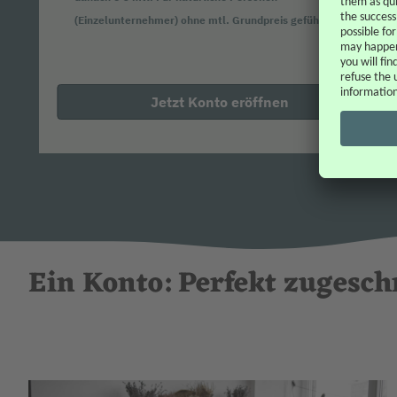
(Einzelunternehmer) ohne mtl. Grundpreis geführt.
Jetzt Konto eröffnen
Ein Konto: Perfekt zugesch